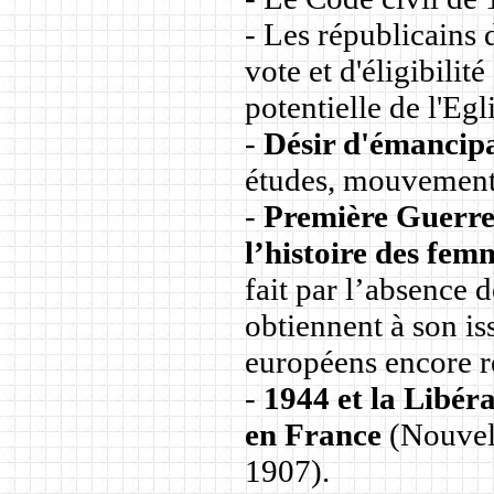
- Les républicains 
vote et d'éligibili
potentielle de l'Eg
-
Désir d'émancip
études, mouvement
-
Première Guerre
l’histoire des fem
fait par l’absence 
obtiennent à son i
européens encore r
-
1944 et la Libér
en France
(Nouvell
1907).