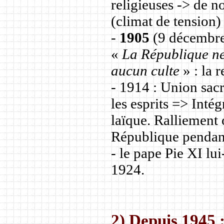
religieuses -> de 
(climat de tension)
-
1905
(9 décembre
«
La République ne 
aucun culte
» : la 
- 1914 : Union sac
les esprits => Inté
laïque. Ralliement o
République pendant
- le pape Pie XI lu
1924.
2) Depuis 1945 :