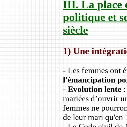
III. La place
politique et 
siècle
1) Une intégrati
- Les femmes ont é
l'émancipation po
-
Evolution lente
:
mariées d’ouvrir un
femmes ne pourront 
de leur mari qu'e
- Le Code civil de 1