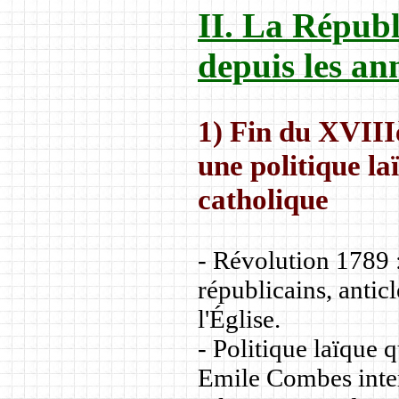
II. La Républi
depuis les an
1) Fin du XVIII
une politique la
catholique
- Révolution 1789 : 
républicains, antic
l'Église.
- Politique laïque q
Emile Combes inter