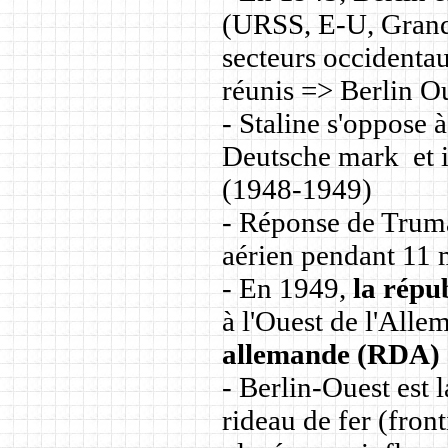
(URSS, E-U, Grande
secteurs occidenta
réunis => Berlin Ou
- Staline s'oppose à
Deutsche mark et i
(1948-1949)
- Réponse de Truma
aérien pendant 11 m
- En 1949,
la répu
à l'Ouest de l'Alle
allemande (RDA)
- Berlin-Ouest est l
rideau de fer (front