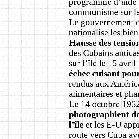
programme d’aide 
communisme sur le
Le gouvernement cu
nationalise les bie
Hausse des tensio
des Cubains anticas
sur l’île le 15 avri
échec cuisant pour
rendus aux América
alimentaires et ph
Le 14 octobre 196
photographient de
l’île
et les E-U appr
route vers Cuba ave