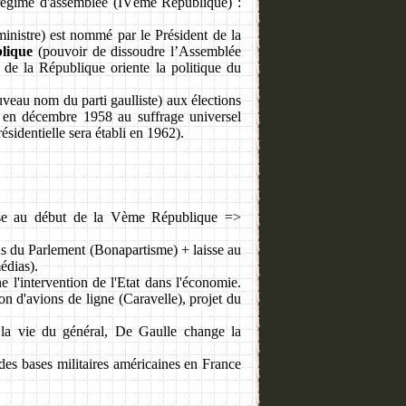
e régime d'assemblée (IVème République) :
nistre) est nommé par le Président de la
blique
(pouvoir de dissoudre l’Assemblée
 de la République oriente la politique du
veau nom du parti gaulliste) aux élections
e en décembre 1958 au suffrage universel
résidentielle sera établi en 1962).
aise au début de la Vème République =>
us du Parlement (Bonapartisme) + laisse au
édias).
l'intervention de l'Etat dans l'économie.
n d'avions de ligne (Caravelle), projet du
 la vie du général, De Gaulle change la
s bases militaires américaines en France