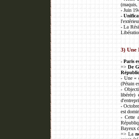
(maquis, 
- Juin 19
-
Unifica
l'extérie
- La Rési
Libératio
3) Une 
-
Paris es
=>
De G
Républi
- Une « é
(Pétain e
- Objecti
libérée)
d'entrepri
- Octobre
est domi
- Cette 
Républiq
Bayeux de
=> La
n