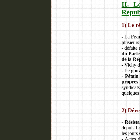
II. L
Répub
1) Le r
- La
Fran
plusieur
- défaite
du Parle
de la Ré
- Vichy d
- Le gou
-
Pétain
propres 
syndicats
quelques 
2) Déve
-
Résista
depuis L
les jours 
- Actes d