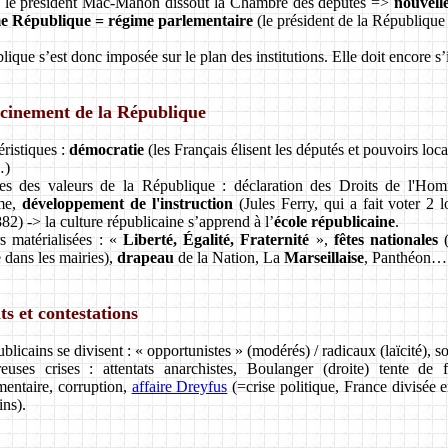
 le président Mac-Mahon dissout la Chambre des députés =>
nouvelle
me République =
régime parlementaire
(le président de la République
ique s’est donc imposée sur le plan des institutions. Elle doit encore s’i
cinement de la République
éristiques :
démocratie
(les Français élisent les députés et pouvoirs loc
…)
es des valeurs de la République : déclaration des Droits de l'Ho
sme,
développement de l'instruction
(Jules Ferry, qui a fait voter 2 l
82) -> la culture républicaine s’apprend à l’
école républicaine
.
s matérialisées : «
Liberté, Égalité, Fraternité
»,
fêtes nationales
(
dans les mairies),
drapeau
de la Nation, La
Marseillaise
, Panthéon…
ts et contestations
blicains se divisent : « opportunistes » (modérés) / radicaux (laïcité), soc
uses crises : attentats anarchistes, Boulanger (droite) tente de
mentaire, corruption,
affaire Dreyfus
(=crise politique, France divisée e
ins).