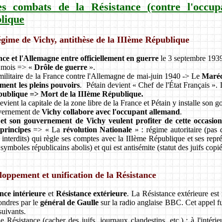
es combats de la Résistance (contre l'occup
lique
égime de Vichy, antithèse de la IIIème République
ce et l'Allemagne entre officiellement en guerre
le 3 septembre 1939
s mois => «
Drôle de guerre
».
 militaire de la France contre l'Allemagne de mai-juin 1940 -> Le
Maréc
ment les pleins pouvoirs
. Pétain devient « Chef de l'État Français »
publique => Mort de la IIIème République.
evient la capitale de la zone libre de la France et Pétain y installe son 
vernement de
Vichy collabore avec l'occupant allemand
.
 et son gouvernement de Vichy veulent profiter de cette occasion
principes
=> « La
révolution Nationale
» : régime autoritaire (pas 
 interdits) qui règle ses comptes avec la IIIème République et ses rep
symboles républicains abolis) et qui est antisémite (statut des juifs cop
loppement et unification de la Résistance
nce intérieure
et
Résistance extérieure
. La Résistance extérieure est 
ondres par le
général de Gaulle
sur la radio anglaise BBC. Cet appel fu
suivants.
e Résistance (cacher des juifs, journaux clandestins, etc.) : à l'intéri