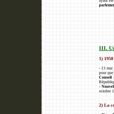
ayant été
parlemen
III. U
1) 1958
- 13 mai 
pour que 
Conseil
d
Républiq
-
Nouvell
octobre 1
2) La c