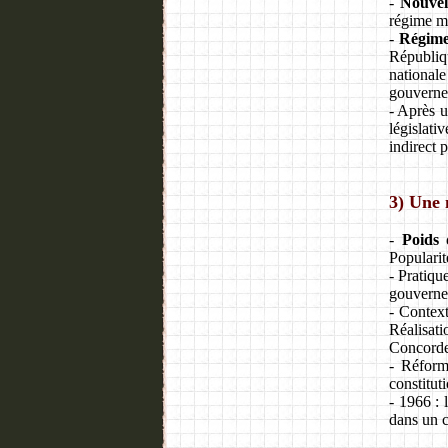
-
Nouvel
régime mi
-
Régime
Républi
nationale
gouvernem
- Après u
législat
indirect 
3) Une 
-
Poids 
Popularit
- Pratiqu
gouvernem
- Context
Réalisati
Concorde 
- Réform
constitut
- 1966 :
dans un c