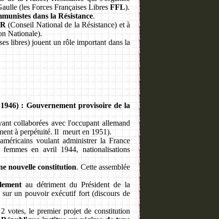
e Gaulle (les Forces Françaises Libres
FFL
).
mmunistes dans la Résistance
.
NR
(Conseil National de la Résistance) et à
on Nationale).
ses libres) jouent un rôle important dans la
1946) : Gouvernement provisoire de la
ayant collaborées avec l'occupant allemand
ent à perpétuité. Il meurt en 1951).
o-américains voulant administrer la France
 femmes en avril 1944, nationalisations
ne nouvelle constitution
. Cette assemblée
rlement
au détriment du Président de la
sur un pouvoir exécutif fort (discours de
2 votes, le premier projet de constitution