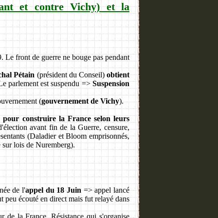
ant et contre Vichy) et la
. Le front de guerre ne bouge pas pendant
hal Pétain
(président du Conseil)
obtient
. Le parlement est suspendu =>
Suspension
gouvernement (
gouvernement de Vichy
).
 pour construire la France selon leurs
d'élection avant fin de la Guerre, censure,
résentants (Daladier et Bloom emprisonnés,
ié sur lois de Nuremberg).
née de l'
appel du 18 Juin
=> appel lancé
t peu écouté en direct mais fut relayé dans
eur de la France, Résistance qui s'organise