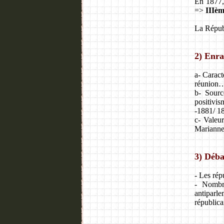
En 1877,
=>
IIIè
La Républ
2) Enra
a- Caract
réunion
b- Sourc
positivi
-1881/ 18
c- Valeur
Marianne 
3) Déba
- Les répu
- Nombre
antiparle
républica