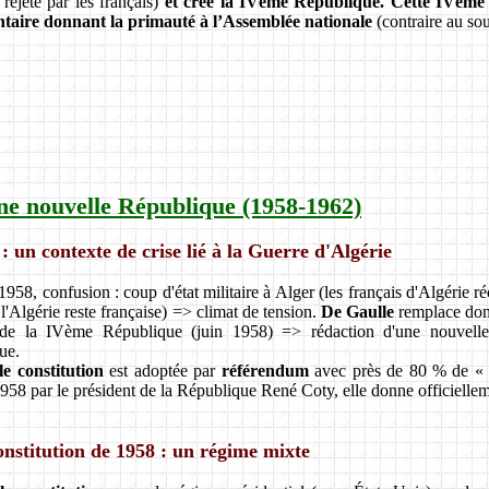
 rejeté par les français)
et créé la IVème République.
Cette IVème 
taire donnant la primauté à l’Assemblée nationale
(contraire au sou
ne nouvelle République (1958-1962)
 : un contexte de crise lié à la Guerre d'Algérie
1958, confusion : coup d'état militaire à Alger (les français d'Algérie 
l'Algérie reste française) => climat de tension.
De Gaulle
remplace don
e la IVème République (juin 1958) => rédaction d'une nouvelle co
ue.
e constitution
est adoptée par
référendum
avec près de 80 % de « 
958 par le président de la République René Coty, elle donne officielle
onstitution de 1958 : un régime mixte