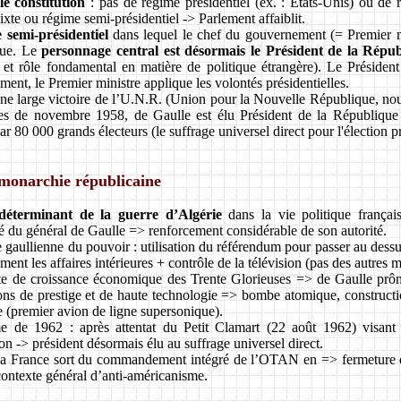
le constitution
: pas de régime présidentiel (ex. : États-Unis) ou d
xte ou régime semi-présidentiel -> Parlement affaiblit.
 semi-présidentiel
dans lequel le chef du gouvernement (= Premier mi
que. Le
personnage central est désormais le Président de la Répu
 et rôle fondamental en matière de politique étrangère). Le Président
ent, le Premier ministre applique les volontés présidentielles.
ne large victoire de l’U.N.R. (Union pour la Nouvelle République, nou
ives de novembre 1958, de Gaulle est élu Président de la Républiqu
par 80 000 grands électeurs (le suffrage universel direct pour l'élection p
monarchie républicaine
déterminant de la guerre d’Algérie
dans la vie politique franç
é du général de Gaulle => renforcement considérable de son autorité.
e gaullienne du pouvoir : utilisation du référendum pour passer au dess
ent les affaires intérieures + contrôle de la télévision (pas des autres m
e de croissance économique des Trente Glorieuses => de Gaulle prône 
ons de prestige et de haute technologie => bombe atomique, constructio
(premier avion de ligne supersonique).
e de 1962 : après attentat du Petit Clamart (22 août 1962) visant
ion -> président désormais élu au suffrage universel direct.
 la France sort du commandement intégré de l’OTAN en => fermeture de
ontexte général d’anti-américanisme.