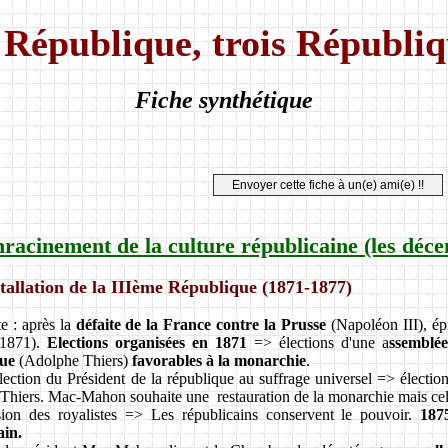
 République, trois Républiq
Fiche synthétique
nracinement de la culture républicaine (les déc
stallation de la IIIème République (1871-1877)
e : après la
défaite de la France contre la Prusse
(Napoléon III), é
(1871).
Elections organisées en 1871
=> élections d'une a
ssemblée
que
(Adolphe Thiers)
favorables à la monarchie
.
élection du Président de la république au suffrage universel => élec
Thiers. Mac-Mahon souhaite une restauration de la monarchie mais cel
ion des royalistes => Les républicains conservent le pouvoir.
187
ain.