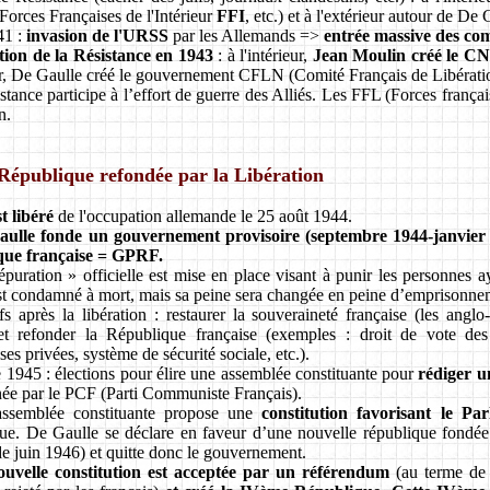
Forces Françaises de l'Intérieur
FFI
, etc.) et à l'extérieur autour de D
41 :
invasion de l'URSS
par les Allemands =>
entrée massive des co
tion de la Résistance en 1943
: à l'intérieur,
Jean Moulin créé le C
ur, De Gaulle créé le gouvernement CFLN (Comité Français de Libérati
stance participe à l’effort de guerre des Alliés. Les FFL (Forces françai
n.
République refondée par la Libération
t libéré
de l'occupation allemande le 25 août 1944.
aulle fonde un gouvernement provisoire (septembre 1944-janvier 
que française = GPRF.
puration » officielle est mise en place visant à punir les personnes 
st condamné à mort, mais sa peine sera changée en peine d’emprisonnem
fs après la libération : restaurer la souveraineté française (les angl
 et refonder la République française (exemples : droit de vote des
ses privées, système de sécurité sociale, etc.).
 1945 : élections pour élire une assemblée constituante pour
rédiger u
née par le PCF (Parti Communiste Français).
assemblée constituante propose une
constitution favorisant le Pa
ue. De Gaulle se déclare en faveur d’une nouvelle république fondée 
 juin 1946) et quitte donc le gouvernement.
ouvelle constitution est acceptée par un référendum
(au terme de 