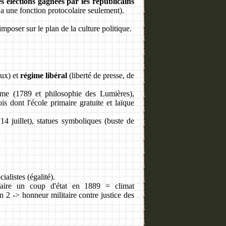
s élections gagnées par les républicains
 a une fonction protocolaire seulement).
mposer sur le plan de la culture politique.
aux) et
régime libéral
(liberté de presse, de
mme (1789 et philosophie des Lumières),
ois dont l'école primaire gratuite et laïque
14 juillet), statues symboliques (buste de
ialistes (égalité).
 faire un coup d'état en 1889 = climat
n 2 -> honneur militaire contre justice des