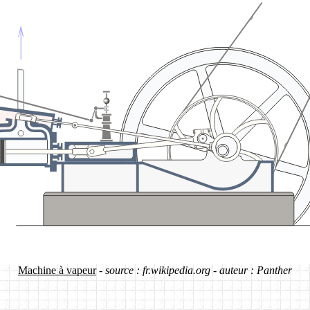
Machine à vapeur
-
source : fr.wikipedia.org - auteur : Panther