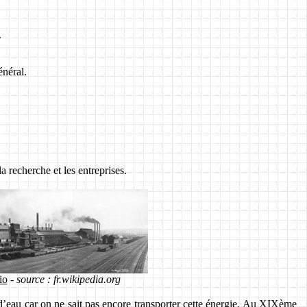
.
énéral.
a recherche et les entreprises.
io
-
source : fr.wikipedia.org
 d’eau car on ne sait pas encore transporter cette énergie. Au XIXème