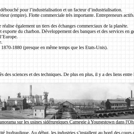
 débouché pour l’industrialisation et un facteur d’industrialisation.
ieur (empire). Flotte commerciale très importante. Entrepreneurs actifs
.
lle réalise également un tiers des échanges commerciaux de la planète.
 et exporte du charbon. Développement des banques et des services en g
 l’Europe.
e.
s 1870-1880 (presque en même temps que les Etats-Unis).
 des sciences et des techniques. De plus en plus, il y a des liens entre l
 panorama sur les usines sidérurgiques Carnegie à Youngstown dans l'Oh
ité hydraulique. Au début, les industries s’installent au bord des cours