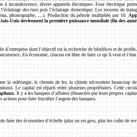
pe à incandescence, divers appareils électriques. Four électrique perme
l’éclairage des rues puis l’éclairage domestique. Les moyens de trans
néma, phonographe, …). Production du pétrole multipliée par 10.
Appa
tats-Unis deviennent la première puissance mondiale (fin des anné
 d’entreprise dont l’objectif est la recherche de bénéfices et de profits.
concurrence. En économie, chacun est libre de faire ce qu’il veut et l’état
me la sidérurgie, le chemin de fer, la chimie nécessitent beaucoup de 
ions). Le capital est réparti entre plusieurs propriétaires. Cette circul
apitaux
. Il y a les banques d’affaires (financées par leurs propres capit
 actions pour faire fructifier l’argent des banques.
de faire des économies d’échelle (plus on est gros, plus les coûts de revi